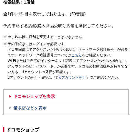
検索結果：1店舗
全1件中1件目を表示しております。(50音順)
予約申込する店舗/購入商品受取り店舗を選択してください。
申し込み後に店舗を変更することはできません。
予約手続きにはログインが必要です。
ドコモ回線にてアクセスいただいた場合は「ネットワーク暗証番号」が必要
です。ネットワーク暗証番号については
こちら
をご確認ください。
Wi-Fiまたはご自宅のインターネット環境にてアクセスいただいた場合は「d
アカウントのID／パスワード」が必要です。ドコモの契約回線をお持ちでな
い方も、dアカウントの発行が可能です。
dアカウントの発行・確認は「
dアカウント発行
」でご確認ください。
ドコモショップを表示
量販店などを表示
ドコモショップ