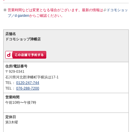
営業時間などは変更となる場合がございます。最新の情報は
ドコモショッ
プ／d garden
からご確認ください。
店舗名
ドコモショップ津幡店
住所/電話番号
〒929-0341
石川県河北郡津幡町字横浜ほ17-1
TEL：
0120-247-744
TEL：
076-288-7200
営業時間
午前10時〜午後7時
定休日
第3木曜