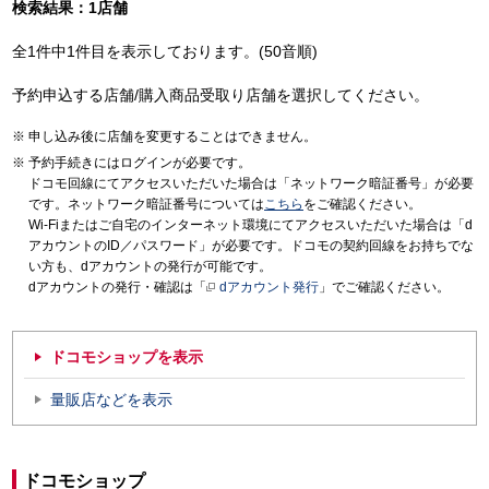
検索結果：1店舗
全1件中1件目を表示しております。(50音順)
予約申込する店舗/購入商品受取り店舗を選択してください。
申し込み後に店舗を変更することはできません。
予約手続きにはログインが必要です。
ドコモ回線にてアクセスいただいた場合は「ネットワーク暗証番号」が必要
です。ネットワーク暗証番号については
こちら
をご確認ください。
Wi-Fiまたはご自宅のインターネット環境にてアクセスいただいた場合は「d
アカウントのID／パスワード」が必要です。ドコモの契約回線をお持ちでな
い方も、dアカウントの発行が可能です。
dアカウントの発行・確認は「
dアカウント発行
」でご確認ください。
ドコモショップを表示
量販店などを表示
ドコモショップ