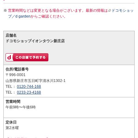
営業時間などは変更となる場合がございます。最新の情報は
ドコモショッ
プ／d garden
からご確認ください。
店舗名
ドコモショップイオンタウン新庄店
住所/電話番号
〒996-0001
山形県新庄市五日町字清水川1302-1
TEL：
0120-744-168
TEL：
0233-23-4168
営業時間
午前9時〜午後6時
定休日
第2水曜