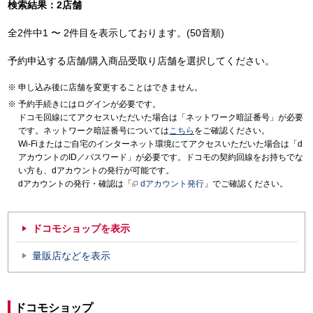
検索結果：2店舗
全2件中1 〜 2件目を表示しております。(50音順)
予約申込する店舗/購入商品受取り店舗を選択してください。
申し込み後に店舗を変更することはできません。
予約手続きにはログインが必要です。
ドコモ回線にてアクセスいただいた場合は「ネットワーク暗証番号」が必要
です。ネットワーク暗証番号については
こちら
をご確認ください。
Wi-Fiまたはご自宅のインターネット環境にてアクセスいただいた場合は「d
アカウントのID／パスワード」が必要です。ドコモの契約回線をお持ちでな
い方も、dアカウントの発行が可能です。
dアカウントの発行・確認は「
dアカウント発行
」でご確認ください。
ドコモショップを表示
量販店などを表示
ドコモショップ