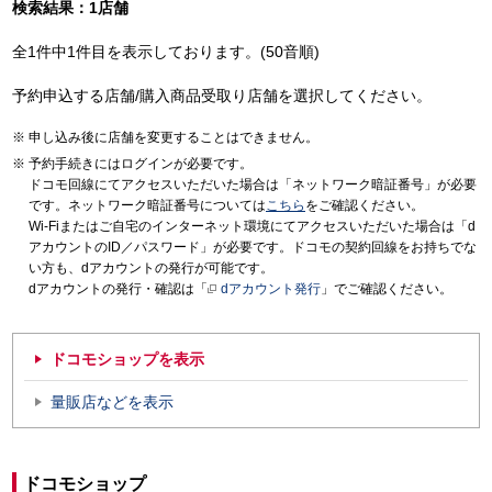
検索結果：1店舗
全1件中1件目を表示しております。(50音順)
予約申込する店舗/購入商品受取り店舗を選択してください。
申し込み後に店舗を変更することはできません。
予約手続きにはログインが必要です。
ドコモ回線にてアクセスいただいた場合は「ネットワーク暗証番号」が必要
です。ネットワーク暗証番号については
こちら
をご確認ください。
Wi-Fiまたはご自宅のインターネット環境にてアクセスいただいた場合は「d
アカウントのID／パスワード」が必要です。ドコモの契約回線をお持ちでな
い方も、dアカウントの発行が可能です。
dアカウントの発行・確認は「
dアカウント発行
」でご確認ください。
ドコモショップを表示
量販店などを表示
ドコモショップ