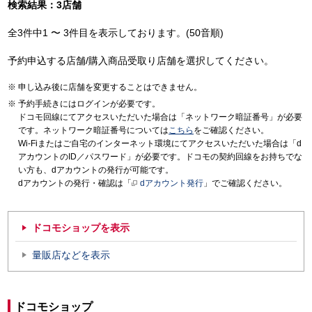
検索結果：3店舗
全3件中1 〜 3件目を表示しております。(50音順)
予約申込する店舗/購入商品受取り店舗を選択してください。
申し込み後に店舗を変更することはできません。
予約手続きにはログインが必要です。
ドコモ回線にてアクセスいただいた場合は「ネットワーク暗証番号」が必要
です。ネットワーク暗証番号については
こちら
をご確認ください。
Wi-Fiまたはご自宅のインターネット環境にてアクセスいただいた場合は「d
アカウントのID／パスワード」が必要です。ドコモの契約回線をお持ちでな
い方も、dアカウントの発行が可能です。
dアカウントの発行・確認は「
dアカウント発行
」でご確認ください。
ドコモショップを表示
量販店などを表示
ドコモショップ