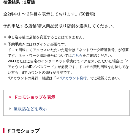
検索結果：2店舗
全2件中1 〜 2件目を表示しております。(50音順)
予約申込する店舗/購入商品受取り店舗を選択してください。
申し込み後に店舗を変更することはできません。
予約手続きにはログインが必要です。
ドコモ回線にてアクセスいただいた場合は「ネットワーク暗証番号」が必要
です。ネットワーク暗証番号については
こちら
をご確認ください。
Wi-Fiまたはご自宅のインターネット環境にてアクセスいただいた場合は「d
アカウントのID／パスワード」が必要です。ドコモの契約回線をお持ちでな
い方も、dアカウントの発行が可能です。
dアカウントの発行・確認は「
dアカウント発行
」でご確認ください。
ドコモショップを表示
量販店などを表示
ドコモショップ