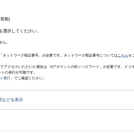
音順)
を選択してください。
せん。
「ネットワーク暗証番号」が必要です。ネットワーク暗証番号については
こちら
を
境にてアクセスいただいた場合は「dアカウントのID／パスワード」が必要です。ドコ
ントの発行が可能です。
ント発行
」でご確認ください。
店などを表示