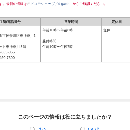
す。最新の情報は
ドコモショップ／d garden
からご確認ください。
住所/電話番号
営業時間
定休日
4
午前10時〜午後8時
無休
浜市神奈川区東神奈川1-
受付時間
ット東神奈川 3階
午前10時〜午後7時
-665-065
450-7390
このページの情報は役に立ちましたか？
はい
いいえ