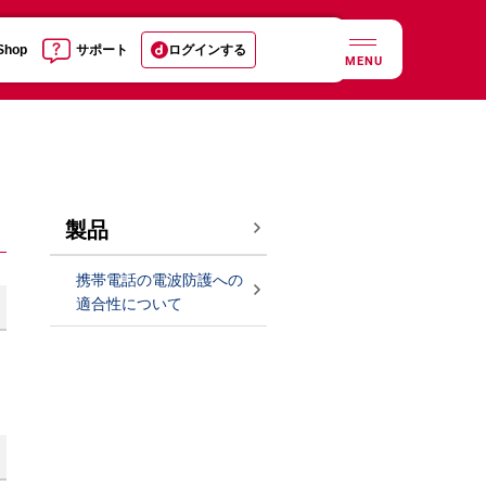
 Shop
サポート
ログインする
MENU
製品
携帯電話の電波防護への
適合性について