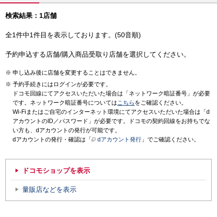
検索結果：1店舗
全1件中1件目を表示しております。(50音順)
予約申込する店舗/購入商品受取り店舗を選択してください。
申し込み後に店舗を変更することはできません。
予約手続きにはログインが必要です。
ドコモ回線にてアクセスいただいた場合は「ネットワーク暗証番号」が必要
です。ネットワーク暗証番号については
こちら
をご確認ください。
Wi-Fiまたはご自宅のインターネット環境にてアクセスいただいた場合は「d
アカウントのID／パスワード」が必要です。ドコモの契約回線をお持ちでな
い方も、dアカウントの発行が可能です。
dアカウントの発行・確認は「
dアカウント発行
」でご確認ください。
ドコモショップを表示
量販店などを表示