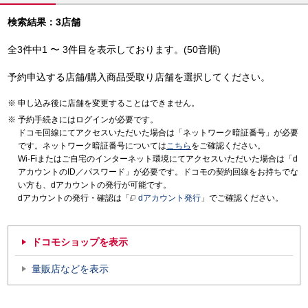
検索結果：3店舗
全3件中1 〜 3件目を表示しております。(50音順)
予約申込する店舗/購入商品受取り店舗を選択してください。
申し込み後に店舗を変更することはできません。
予約手続きにはログインが必要です。
ドコモ回線にてアクセスいただいた場合は「ネットワーク暗証番号」が必要
です。ネットワーク暗証番号については
こちら
をご確認ください。
Wi-Fiまたはご自宅のインターネット環境にてアクセスいただいた場合は「d
アカウントのID／パスワード」が必要です。ドコモの契約回線をお持ちでな
い方も、dアカウントの発行が可能です。
dアカウントの発行・確認は「
dアカウント発行
」でご確認ください。
ドコモショップを表示
量販店などを表示