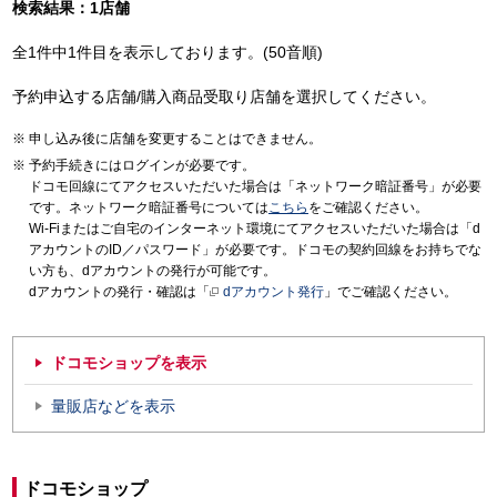
検索結果：1店舗
全1件中1件目を表示しております。(50音順)
予約申込する店舗/購入商品受取り店舗を選択してください。
申し込み後に店舗を変更することはできません。
予約手続きにはログインが必要です。
ドコモ回線にてアクセスいただいた場合は「ネットワーク暗証番号」が必要
です。ネットワーク暗証番号については
こちら
をご確認ください。
Wi-Fiまたはご自宅のインターネット環境にてアクセスいただいた場合は「d
アカウントのID／パスワード」が必要です。ドコモの契約回線をお持ちでな
い方も、dアカウントの発行が可能です。
dアカウントの発行・確認は「
dアカウント発行
」でご確認ください。
ドコモショップを表示
量販店などを表示
ドコモショップ