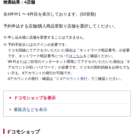
検索結果：4店舗
全4件中1 〜 4件目を表示しております。(50音順)
予約申込する店舗/購入商品受取り店舗を選択してください。
申し込み後に店舗を変更することはできません。
予約手続きにはログインが必要です。
ドコモ回線にてアクセスいただいた場合は「ネットワーク暗証番号」が必要
です。ネットワーク暗証番号については
こちら
をご確認ください。
Wi-Fiまたはご自宅のインターネット環境にてアクセスいただいた場合は「d
アカウントのID／パスワード」が必要です。ドコモの契約回線をお持ちでな
い方も、dアカウントの発行が可能です。
dアカウントの発行・確認は「
dアカウント発行
」でご確認ください。
ドコモショップを表示
量販店などを表示
ドコモショップ