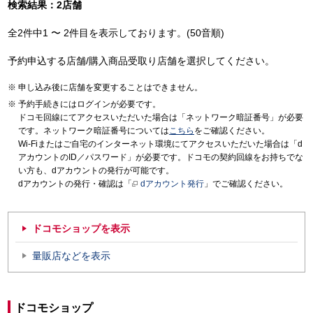
検索結果：2店舗
全2件中1 〜 2件目を表示しております。(50音順)
予約申込する店舗/購入商品受取り店舗を選択してください。
申し込み後に店舗を変更することはできません。
予約手続きにはログインが必要です。
ドコモ回線にてアクセスいただいた場合は「ネットワーク暗証番号」が必要
です。ネットワーク暗証番号については
こちら
をご確認ください。
Wi-Fiまたはご自宅のインターネット環境にてアクセスいただいた場合は「d
アカウントのID／パスワード」が必要です。ドコモの契約回線をお持ちでな
い方も、dアカウントの発行が可能です。
dアカウントの発行・確認は「
dアカウント発行
」でご確認ください。
ドコモショップを表示
量販店などを表示
ドコモショップ