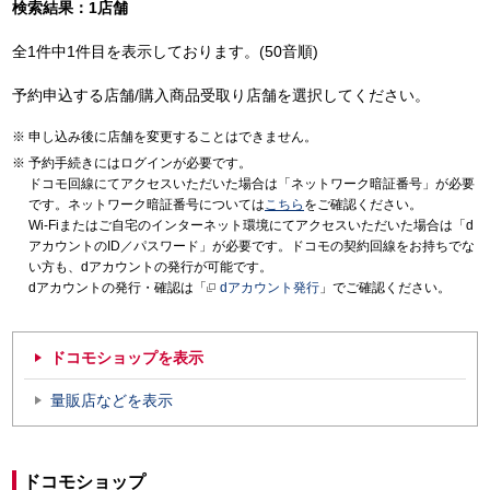
検索結果：1店舗
全1件中1件目を表示しております。(50音順)
予約申込する店舗/購入商品受取り店舗を選択してください。
申し込み後に店舗を変更することはできません。
予約手続きにはログインが必要です。
ドコモ回線にてアクセスいただいた場合は「ネットワーク暗証番号」が必要
です。ネットワーク暗証番号については
こちら
をご確認ください。
Wi-Fiまたはご自宅のインターネット環境にてアクセスいただいた場合は「d
アカウントのID／パスワード」が必要です。ドコモの契約回線をお持ちでな
い方も、dアカウントの発行が可能です。
dアカウントの発行・確認は「
dアカウント発行
」でご確認ください。
ドコモショップを表示
量販店などを表示
ドコモショップ