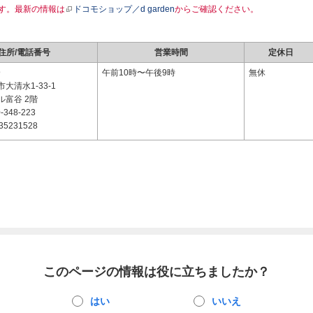
す。最新の情報は
ドコモショップ／d garden
からご確認ください。
住所/電話番号
営業時間
定休日
9
午前10時〜午後9時
無休
大清水1-33-1
ル富谷 2階
-348-223
35231528
このページの情報は役に立ちましたか？
はい
いいえ