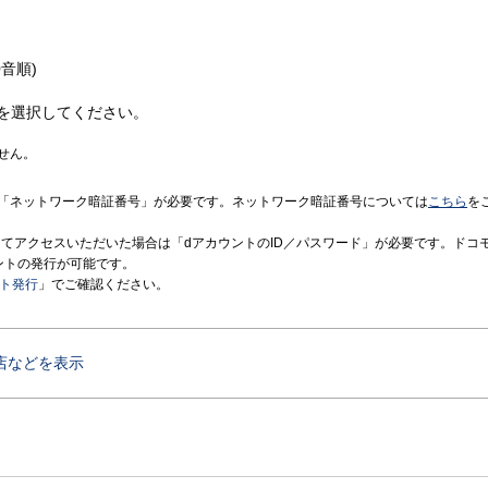
音順)
を選択してください。
せん。
「ネットワーク暗証番号」が必要です。ネットワーク暗証番号については
こちら
を
境にてアクセスいただいた場合は「dアカウントのID／パスワード」が必要です。ドコ
ントの発行が可能です。
ント発行
」でご確認ください。
店などを表示