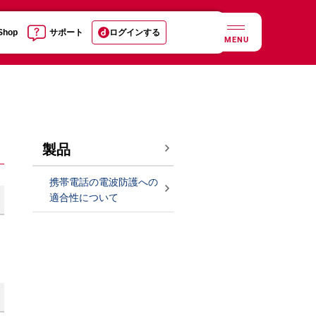
 Shop
サポート
ログインする
MENU
製品
携帯電話の電波防護への
適合性について