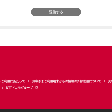
送信する
トご利用にあたって
お客さまご利用端末からの情報の外部送信について
見
NTTドコモグループ