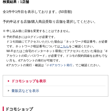
検索結果：1店舗
全1件中1件目を表示しております。(50音順)
予約申込する店舗/購入商品受取り店舗を選択してください。
申し込み後に店舗を変更することはできません。
予約手続きにはログインが必要です。
ドコモ回線にてアクセスいただいた場合は「ネットワーク暗証番号」が必要
です。ネットワーク暗証番号については
こちら
をご確認ください。
Wi-Fiまたはご自宅のインターネット環境にてアクセスいただいた場合は「d
アカウントのID／パスワード」が必要です。ドコモの契約回線をお持ちでな
い方も、dアカウントの発行が可能です。
dアカウントの発行・確認は「
dアカウント発行
」でご確認ください。
ドコモショップを表示
量販店などを表示
ドコモショップ