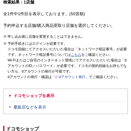
検索結果：1店舗
全1件中1件目を表示しております。(50音順)
予約申込する店舗/購入商品受取り店舗を選択してください。
申し込み後に店舗を変更することはできません。
予約手続きにはログインが必要です。
ドコモ回線にてアクセスいただいた場合は「ネットワーク暗証番号」が必要
です。ネットワーク暗証番号については
こちら
をご確認ください。
Wi-Fiまたはご自宅のインターネット環境にてアクセスいただいた場合は「d
アカウントのID／パスワード」が必要です。ドコモの契約回線をお持ちでな
い方も、dアカウントの発行が可能です。
dアカウントの発行・確認は「
dアカウント発行
」でご確認ください。
ドコモショップを表示
量販店などを表示
ドコモショップ