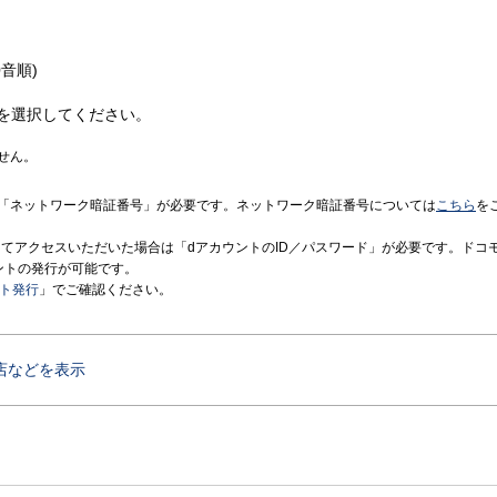
音順)
を選択してください。
せん。
「ネットワーク暗証番号」が必要です。ネットワーク暗証番号については
こちら
を
境にてアクセスいただいた場合は「dアカウントのID／パスワード」が必要です。ドコ
ントの発行が可能です。
ント発行
」でご確認ください。
店などを表示