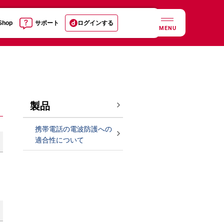
 Shop
サポート
ログインする
MENU
製品
携帯電話の電波防護への
適合性について