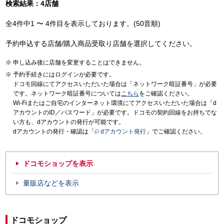
検索結果：4店舗
全4件中1 〜 4件目を表示しております。(50音順)
予約申込する店舗/購入商品受取り店舗を選択してください。
申し込み後に店舗を変更することはできません。
予約手続きにはログインが必要です。
ドコモ回線にてアクセスいただいた場合は「ネットワーク暗証番号」が必要
です。ネットワーク暗証番号については
こちら
をご確認ください。
Wi-Fiまたはご自宅のインターネット環境にてアクセスいただいた場合は「d
アカウントのID／パスワード」が必要です。ドコモの契約回線をお持ちでな
い方も、dアカウントの発行が可能です。
dアカウントの発行・確認は「
dアカウント発行
」でご確認ください。
ドコモショップを表示
量販店などを表示
ドコモショップ