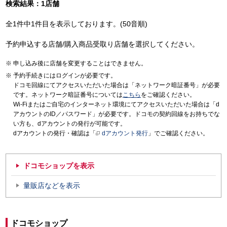
検索結果：1店舗
全1件中1件目を表示しております。(50音順)
予約申込する店舗/購入商品受取り店舗を選択してください。
申し込み後に店舗を変更することはできません。
予約手続きにはログインが必要です。
ドコモ回線にてアクセスいただいた場合は「ネットワーク暗証番号」が必要
です。ネットワーク暗証番号については
こちら
をご確認ください。
Wi-Fiまたはご自宅のインターネット環境にてアクセスいただいた場合は「d
アカウントのID／パスワード」が必要です。ドコモの契約回線をお持ちでな
い方も、dアカウントの発行が可能です。
dアカウントの発行・確認は「
dアカウント発行
」でご確認ください。
ドコモショップを表示
量販店などを表示
ドコモショップ