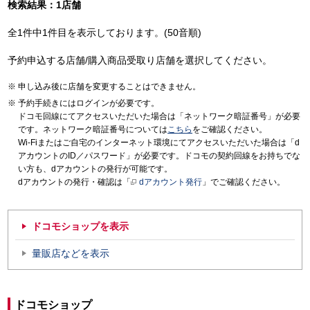
検索結果：1店舗
全1件中1件目を表示しております。(50音順)
予約申込する店舗/購入商品受取り店舗を選択してください。
申し込み後に店舗を変更することはできません。
予約手続きにはログインが必要です。
ドコモ回線にてアクセスいただいた場合は「ネットワーク暗証番号」が必要
です。ネットワーク暗証番号については
こちら
をご確認ください。
Wi-Fiまたはご自宅のインターネット環境にてアクセスいただいた場合は「d
アカウントのID／パスワード」が必要です。ドコモの契約回線をお持ちでな
い方も、dアカウントの発行が可能です。
dアカウントの発行・確認は「
dアカウント発行
」でご確認ください。
ドコモショップを表示
量販店などを表示
ドコモショップ