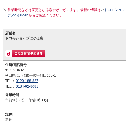
営業時間などは変更となる場合がございます。最新の情報は
ドコモショッ
プ／d garden
からご確認ください。
店舗名
ドコモショップにかほ店
住所/電話番号
〒018-0402
秋田県にかほ市平沢字町田135-1
TEL：
0120-188-827
TEL：
0184-62-8081
営業時間
午前9時30分〜午後6時30分
定休日
無休