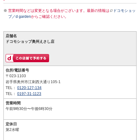
営業時間などは変更となる場合がございます。最新の情報は
ドコモショッ
プ／d garden
からご確認ください。
店舗名
ドコモショップ奥州えさし店
住所/電話番号
〒023-1103
岩手県奥州市江刺西大通り105-1
TEL：
0120-127-134
TEL：
0197-31-1123
営業時間
午前9時30分〜午後6時30分
定休日
第2水曜