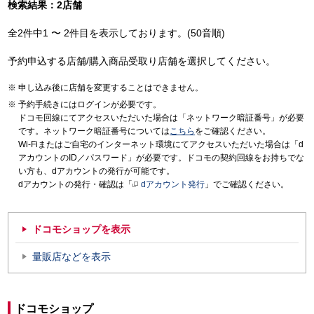
検索結果：2店舗
全2件中1 〜 2件目を表示しております。(50音順)
予約申込する店舗/購入商品受取り店舗を選択してください。
申し込み後に店舗を変更することはできません。
予約手続きにはログインが必要です。
ドコモ回線にてアクセスいただいた場合は「ネットワーク暗証番号」が必要
です。ネットワーク暗証番号については
こちら
をご確認ください。
Wi-Fiまたはご自宅のインターネット環境にてアクセスいただいた場合は「d
アカウントのID／パスワード」が必要です。ドコモの契約回線をお持ちでな
い方も、dアカウントの発行が可能です。
dアカウントの発行・確認は「
dアカウント発行
」でご確認ください。
ドコモショップを表示
量販店などを表示
ドコモショップ