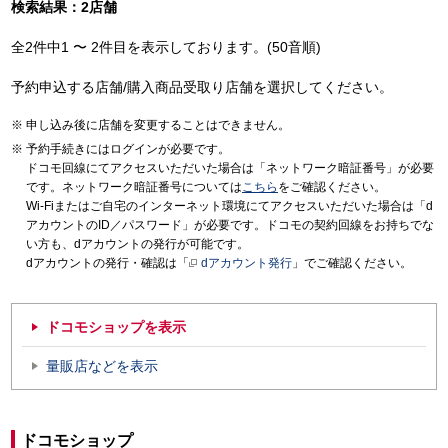
検索結果：2店舗
全2件中1 〜 2件目を表示しております。(50音順)
予約申込する店舗/購入商品受取り店舗を選択してください。
申し込み後に店舗を変更することはできません。
予約手続きにはログインが必要です。
ドコモ回線にてアクセスいただいた場合は「ネットワーク暗証番号」が必要
です。ネットワーク暗証番号については
こちら
をご確認ください。
Wi-Fiまたはご自宅のインターネット環境にてアクセスいただいた場合は「d
アカウントのID／パスワード」が必要です。ドコモの契約回線をお持ちでな
い方も、dアカウントの発行が可能です。
dアカウントの発行・確認は「
dアカウント発行
」でご確認ください。
ドコモショップを表示
量販店などを表示
ドコモショップ