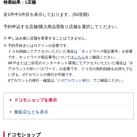
検索結果：1店舗
全1件中1件目を表示しております。(50音順)
予約申込する店舗/購入商品受取り店舗を選択してください。
申し込み後に店舗を変更することはできません。
予約手続きにはログインが必要です。
ドコモ回線にてアクセスいただいた場合は「ネットワーク暗証番号」が必要
です。ネットワーク暗証番号については
こちら
をご確認ください。
Wi-Fiまたはご自宅のインターネット環境にてアクセスいただいた場合は「d
アカウントのID／パスワード」が必要です。ドコモの契約回線をお持ちでな
い方も、dアカウントの発行が可能です。
dアカウントの発行・確認は「
dアカウント発行
」でご確認ください。
ドコモショップを表示
量販店などを表示
ドコモショップ