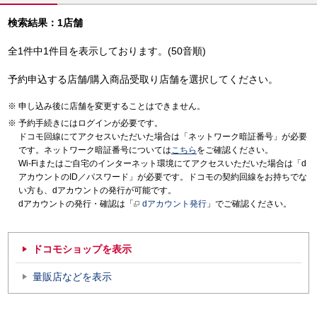
検索結果：1店舗
全1件中1件目を表示しております。(50音順)
予約申込する店舗/購入商品受取り店舗を選択してください。
申し込み後に店舗を変更することはできません。
予約手続きにはログインが必要です。
ドコモ回線にてアクセスいただいた場合は「ネットワーク暗証番号」が必要
です。ネットワーク暗証番号については
こちら
をご確認ください。
Wi-Fiまたはご自宅のインターネット環境にてアクセスいただいた場合は「d
アカウントのID／パスワード」が必要です。ドコモの契約回線をお持ちでな
い方も、dアカウントの発行が可能です。
dアカウントの発行・確認は「
dアカウント発行
」でご確認ください。
ドコモショップを表示
量販店などを表示