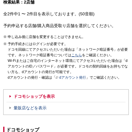
検索結果：2店舗
全2件中1 〜 2件目を表示しております。(50音順)
予約申込する店舗/購入商品受取り店舗を選択してください。
申し込み後に店舗を変更することはできません。
予約手続きにはログインが必要です。
ドコモ回線にてアクセスいただいた場合は「ネットワーク暗証番号」が必要
です。ネットワーク暗証番号については
こちら
をご確認ください。
Wi-Fiまたはご自宅のインターネット環境にてアクセスいただいた場合は「d
アカウントのID／パスワード」が必要です。ドコモの契約回線をお持ちでな
い方も、dアカウントの発行が可能です。
dアカウントの発行・確認は「
dアカウント発行
」でご確認ください。
ドコモショップを表示
量販店などを表示
ドコモショップ