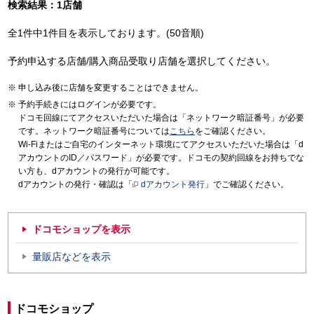
検索結果：1店舗
全1件中1件目を表示しております。(50音順)
予約申込する店舗/購入商品受取り店舗を選択してください。
申し込み後に店舗を変更することはできません。
予約手続きにはログインが必要です。
ドコモ回線にてアクセスいただいた場合は「ネットワーク暗証番号」が必要
です。ネットワーク暗証番号については
こちら
をご確認ください。
Wi-Fiまたはご自宅のインターネット環境にてアクセスいただいた場合は「d
アカウントのID／パスワード」が必要です。ドコモの契約回線をお持ちでな
い方も、dアカウントの発行が可能です。
dアカウントの発行・確認は「
dアカウント発行
」でご確認ください。
ドコモショップを表示
量販店などを表示
ドコモショップ