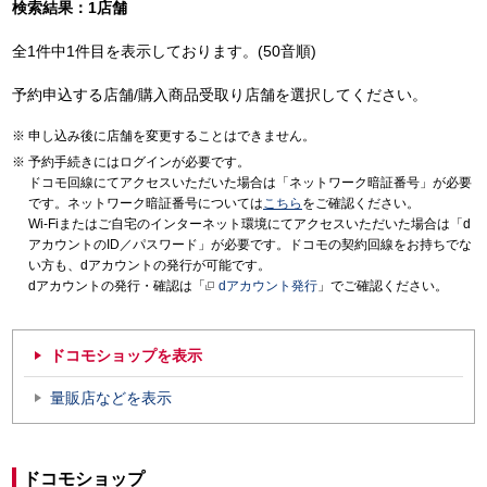
検索結果：1店舗
全1件中1件目を表示しております。(50音順)
予約申込する店舗/購入商品受取り店舗を選択してください。
申し込み後に店舗を変更することはできません。
予約手続きにはログインが必要です。
ドコモ回線にてアクセスいただいた場合は「ネットワーク暗証番号」が必要
です。ネットワーク暗証番号については
こちら
をご確認ください。
Wi-Fiまたはご自宅のインターネット環境にてアクセスいただいた場合は「d
アカウントのID／パスワード」が必要です。ドコモの契約回線をお持ちでな
い方も、dアカウントの発行が可能です。
dアカウントの発行・確認は「
dアカウント発行
」でご確認ください。
ドコモショップを表示
量販店などを表示
ドコモショップ