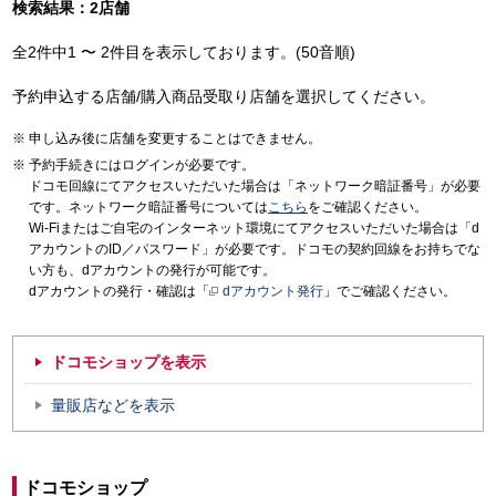
検索結果：2店舗
全2件中1 〜 2件目を表示しております。(50音順)
予約申込する店舗/購入商品受取り店舗を選択してください。
申し込み後に店舗を変更することはできません。
予約手続きにはログインが必要です。
ドコモ回線にてアクセスいただいた場合は「ネットワーク暗証番号」が必要
です。ネットワーク暗証番号については
こちら
をご確認ください。
Wi-Fiまたはご自宅のインターネット環境にてアクセスいただいた場合は「d
アカウントのID／パスワード」が必要です。ドコモの契約回線をお持ちでな
い方も、dアカウントの発行が可能です。
dアカウントの発行・確認は「
dアカウント発行
」でご確認ください。
ドコモショップを表示
量販店などを表示
ドコモショップ