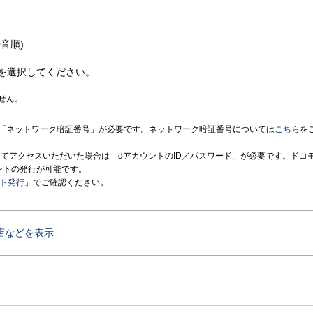
音順)
を選択してください。
せん。
「ネットワーク暗証番号」が必要です。ネットワーク暗証番号については
こちら
を
境にてアクセスいただいた場合は「dアカウントのID／パスワード」が必要です。ドコ
ントの発行が可能です。
ント発行
」でご確認ください。
店などを表示