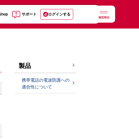
 Shop
サポート
ログインする
MENU
製品
携帯電話の電波防護への
適合性について