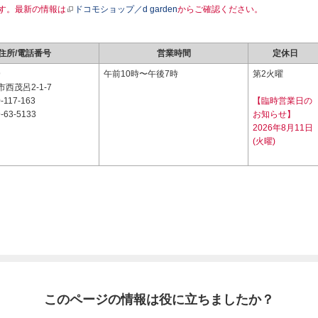
す。最新の情報は
ドコモショップ／d garden
からご確認ください。
住所/電話番号
営業時間
定休日
9
午前10時〜午後7時
第2火曜
西茂呂2-1-7
-117-163
【臨時営業日の
-63-5133
お知らせ】
2026年8月11日
(火曜)
このページの情報は役に立ちましたか？