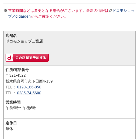
営業時間などは変更となる場合がございます。最新の情報は
ドコモショッ
プ／d garden
からご確認ください。
店舗名
ドコモショップ二宮店
住所/電話番号
〒321-4522
栃木県真岡市久下田西4-159
TEL：
0120-186-850
TEL：
0285-74-5600
営業時間
午前9時〜午後6時
定休日
無休