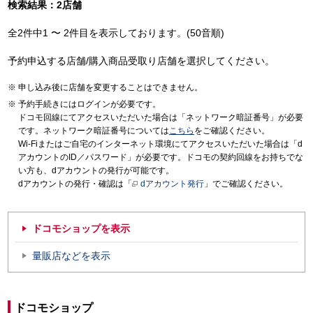
検索結果：2店舗
全2件中1 〜 2件目を表示しております。(50音順)
予約申込する店舗/購入商品受取り店舗を選択してください。
申し込み後に店舗を変更することはできません。
予約手続きにはログインが必要です。
ドコモ回線にてアクセスいただいた場合は「ネットワーク暗証番号」が必要
です。ネットワーク暗証番号については
こちら
をご確認ください。
Wi-Fiまたはご自宅のインターネット環境にてアクセスいただいた場合は「d
アカウントのID／パスワード」が必要です。ドコモの契約回線をお持ちでな
い方も、dアカウントの発行が可能です。
dアカウントの発行・確認は「
dアカウント発行
」でご確認ください。
ドコモショップを表示
量販店などを表示
ドコモショップ