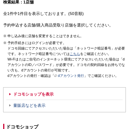
検索結果：1店舗
全1件中1件目を表示しております。(50音順)
予約申込する店舗/購入商品受取り店舗を選択してください。
申し込み後に店舗を変更することはできません。
予約手続きにはログインが必要です。
ドコモ回線にてアクセスいただいた場合は「ネットワーク暗証番号」が必要
です。ネットワーク暗証番号については
こちら
をご確認ください。
Wi-Fiまたはご自宅のインターネット環境にてアクセスいただいた場合は「d
アカウントのID／パスワード」が必要です。ドコモの契約回線をお持ちでな
い方も、dアカウントの発行が可能です。
dアカウントの発行・確認は「
dアカウント発行
」でご確認ください。
ドコモショップを表示
量販店などを表示
ドコモショップ