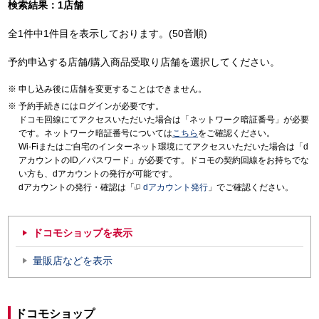
検索結果：1店舗
全1件中1件目を表示しております。(50音順)
予約申込する店舗/購入商品受取り店舗を選択してください。
申し込み後に店舗を変更することはできません。
予約手続きにはログインが必要です。
ドコモ回線にてアクセスいただいた場合は「ネットワーク暗証番号」が必要
です。ネットワーク暗証番号については
こちら
をご確認ください。
Wi-Fiまたはご自宅のインターネット環境にてアクセスいただいた場合は「d
アカウントのID／パスワード」が必要です。ドコモの契約回線をお持ちでな
い方も、dアカウントの発行が可能です。
dアカウントの発行・確認は「
dアカウント発行
」でご確認ください。
ドコモショップを表示
量販店などを表示
ドコモショップ