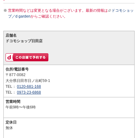
営業時間などは変更となる場合がございます。最新の情報は
ドコモショッ
プ／d garden
からご確認ください。
店舗名
ドコモショップ日田店
住所/電話番号
〒877-0082
大分県日田市日ノ出町59-1
TEL：
0120-681-168
TEL：
0973-23-6868
営業時間
午前9時〜午後6時
定休日
無休