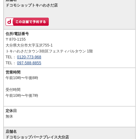
ドコモショップトキハわさだ店
住所/電話番号
〒870-1155
大分県大分市大字玉沢755-1
トキハわさだタウン3街区フェスティバルタウン 1階
TEL：
0120-773-968
TEL：
097-588-8855
営業時間
午前10時〜午後8時
受付時間
午前10時〜午後7時
定休日
無休
店舗名
ドコモショップパークプレイス大分店