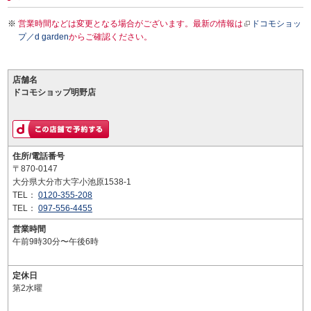
営業時間などは変更となる場合がございます。最新の情報は
ドコモショッ
プ／d garden
からご確認ください。
店舗名
ドコモショップ明野店
住所/電話番号
〒870-0147
大分県大分市大字小池原1538-1
TEL：
0120-355-208
TEL：
097-556-4455
営業時間
午前9時30分〜午後6時
定休日
第2水曜