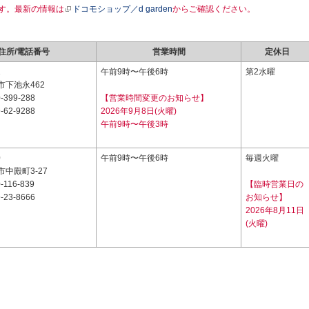
す。最新の情報は
ドコモショップ／d garden
からご確認ください。
住所/電話番号
営業時間
定休日
1
午前9時〜午後6時
第2水曜
市下池永462
-399-288
【営業時間変更のお知らせ】
-62-9288
2026年9月8日(火曜)
午前9時〜午後3時
0
午前9時〜午後6時
毎週火曜
中殿町3-27
-116-839
【臨時営業日の
-23-8666
お知らせ】
2026年8月11日
(火曜)