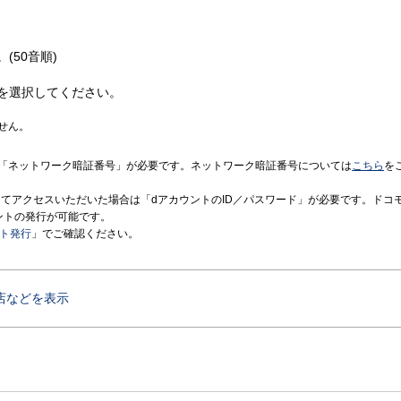
(50音順)
を選択してください。
せん。
「ネットワーク暗証番号」が必要です。ネットワーク暗証番号については
こちら
を
境にてアクセスいただいた場合は「dアカウントのID／パスワード」が必要です。ドコ
ントの発行が可能です。
ント発行
」でご確認ください。
店などを表示