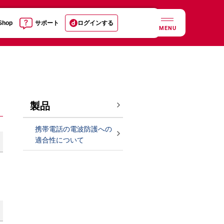
 Shop
サポート
ログインする
MENU
製品
携帯電話の電波防護への
適合性について