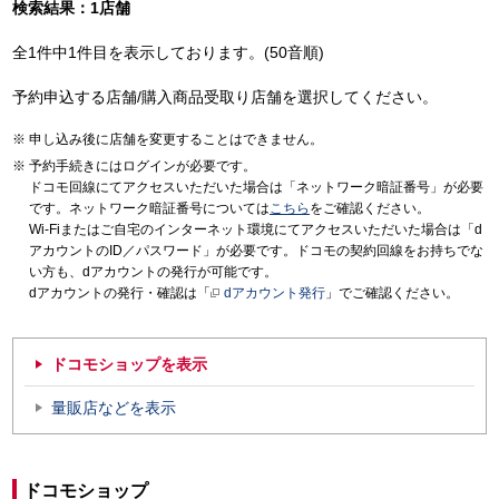
検索結果：1店舗
全1件中1件目を表示しております。(50音順)
予約申込する店舗/購入商品受取り店舗を選択してください。
申し込み後に店舗を変更することはできません。
予約手続きにはログインが必要です。
ドコモ回線にてアクセスいただいた場合は「ネットワーク暗証番号」が必要
です。ネットワーク暗証番号については
こちら
をご確認ください。
Wi-Fiまたはご自宅のインターネット環境にてアクセスいただいた場合は「d
アカウントのID／パスワード」が必要です。ドコモの契約回線をお持ちでな
い方も、dアカウントの発行が可能です。
dアカウントの発行・確認は「
dアカウント発行
」でご確認ください。
ドコモショップを表示
量販店などを表示
ドコモショップ