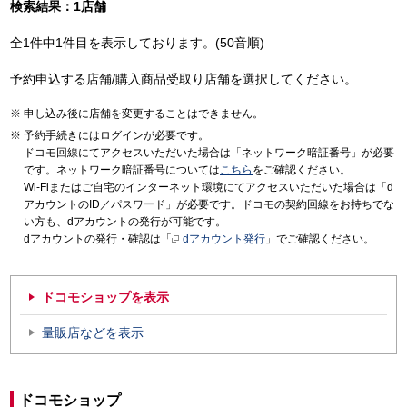
検索結果：1店舗
全1件中1件目を表示しております。(50音順)
予約申込する店舗/購入商品受取り店舗を選択してください。
申し込み後に店舗を変更することはできません。
予約手続きにはログインが必要です。
ドコモ回線にてアクセスいただいた場合は「ネットワーク暗証番号」が必要
です。ネットワーク暗証番号については
こちら
をご確認ください。
Wi-Fiまたはご自宅のインターネット環境にてアクセスいただいた場合は「d
アカウントのID／パスワード」が必要です。ドコモの契約回線をお持ちでな
い方も、dアカウントの発行が可能です。
dアカウントの発行・確認は「
dアカウント発行
」でご確認ください。
ドコモショップを表示
量販店などを表示
ドコモショップ