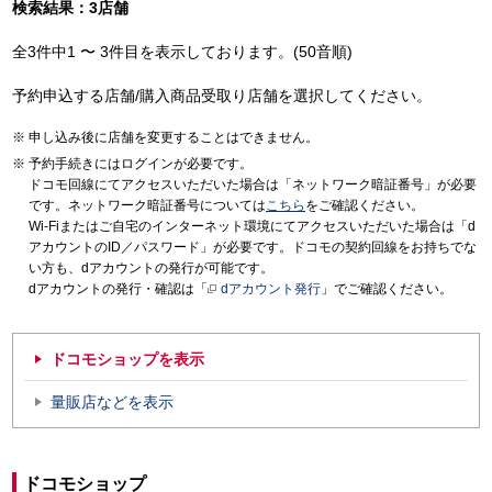
検索結果：3店舗
全3件中1 〜 3件目を表示しております。(50音順)
予約申込する店舗/購入商品受取り店舗を選択してください。
申し込み後に店舗を変更することはできません。
予約手続きにはログインが必要です。
ドコモ回線にてアクセスいただいた場合は「ネットワーク暗証番号」が必要
です。ネットワーク暗証番号については
こちら
をご確認ください。
Wi-Fiまたはご自宅のインターネット環境にてアクセスいただいた場合は「d
アカウントのID／パスワード」が必要です。ドコモの契約回線をお持ちでな
い方も、dアカウントの発行が可能です。
dアカウントの発行・確認は「
dアカウント発行
」でご確認ください。
ドコモショップを表示
量販店などを表示
ドコモショップ