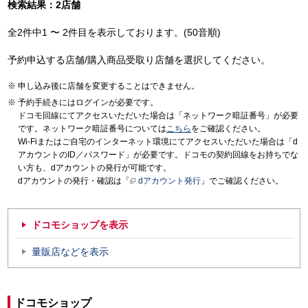
検索結果：2店舗
全2件中1 〜 2件目を表示しております。(50音順)
予約申込する店舗/購入商品受取り店舗を選択してください。
申し込み後に店舗を変更することはできません。
予約手続きにはログインが必要です。
ドコモ回線にてアクセスいただいた場合は「ネットワーク暗証番号」が必要
です。ネットワーク暗証番号については
こちら
をご確認ください。
Wi-Fiまたはご自宅のインターネット環境にてアクセスいただいた場合は「d
アカウントのID／パスワード」が必要です。ドコモの契約回線をお持ちでな
い方も、dアカウントの発行が可能です。
dアカウントの発行・確認は「
dアカウント発行
」でご確認ください。
ドコモショップを表示
量販店などを表示
ドコモショップ