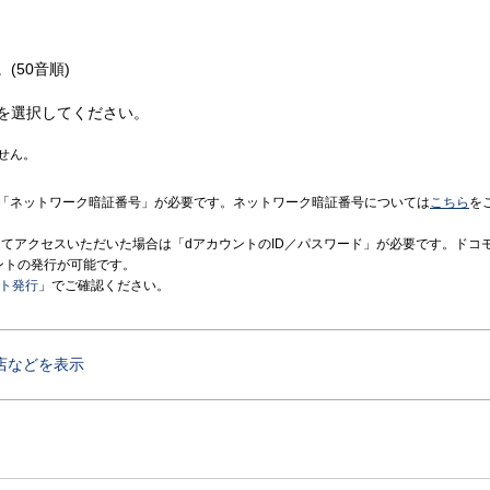
(50音順)
を選択してください。
せん。
「ネットワーク暗証番号」が必要です。ネットワーク暗証番号については
こちら
を
境にてアクセスいただいた場合は「dアカウントのID／パスワード」が必要です。ドコ
ントの発行が可能です。
ント発行
」でご確認ください。
店などを表示