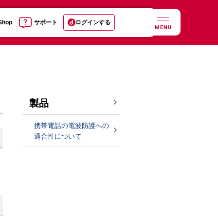
 Shop
サポート
ログインする
MENU
製品
携帯電話の電波防護への
適合性について