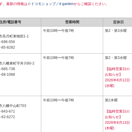
す。最新の情報は
ドコモショップ／d garden
からご確認ください。
住所/電話番号
営業時間
定休日
1
午前10時〜午後7時
第2・第3水曜
市高月町東物部1-1
-696-056
-85-8282
1
午前10時〜午後7時
第2・第3水曜
八幡東町字井川80-2
-685-738
【臨時営業日の
-68-1088
お知らせ】
2026年8月12日
(水曜)
1
午前10時〜午後7時
第2木曜
市八幡中山町703
-843-671
【臨時営業日の
-62-6272
お知らせ】
2026年8月13日
(木曜)