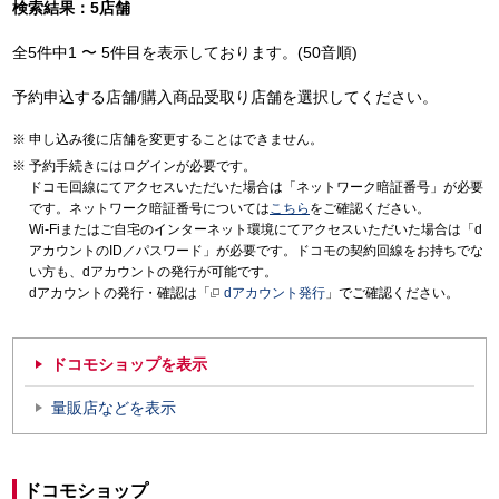
検索結果：5店舗
全5件中1 〜 5件目を表示しております。(50音順)
予約申込する店舗/購入商品受取り店舗を選択してください。
申し込み後に店舗を変更することはできません。
予約手続きにはログインが必要です。
ドコモ回線にてアクセスいただいた場合は「ネットワーク暗証番号」が必要
です。ネットワーク暗証番号については
こちら
をご確認ください。
Wi-Fiまたはご自宅のインターネット環境にてアクセスいただいた場合は「d
アカウントのID／パスワード」が必要です。ドコモの契約回線をお持ちでな
い方も、dアカウントの発行が可能です。
dアカウントの発行・確認は「
dアカウント発行
」でご確認ください。
ドコモショップを表示
量販店などを表示
ドコモショップ