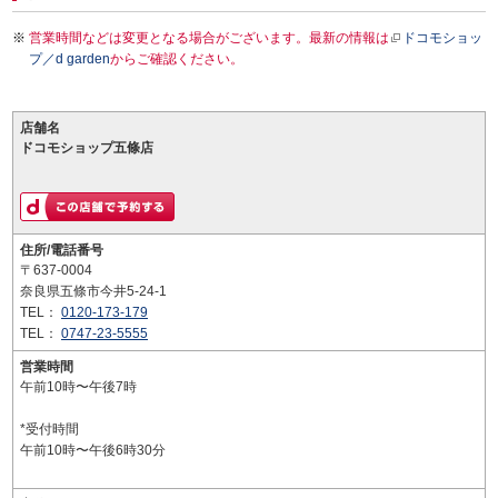
営業時間などは変更となる場合がございます。最新の情報は
ドコモショッ
プ／d garden
からご確認ください。
店舗名
ドコモショップ五條店
住所/電話番号
〒637-0004
奈良県五條市今井5-24-1
TEL：
0120-173-179
TEL：
0747-23-5555
営業時間
午前10時〜午後7時
*受付時間
午前10時〜午後6時30分