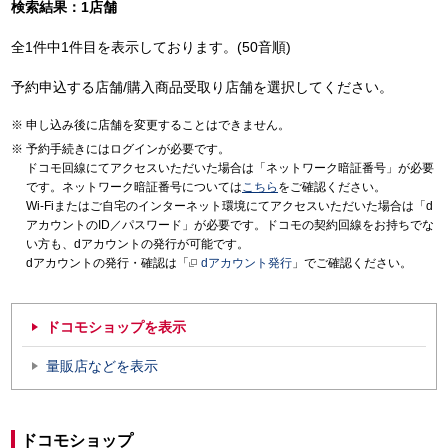
検索結果：1店舗
全1件中1件目を表示しております。(50音順)
予約申込する店舗/購入商品受取り店舗を選択してください。
申し込み後に店舗を変更することはできません。
予約手続きにはログインが必要です。
ドコモ回線にてアクセスいただいた場合は「ネットワーク暗証番号」が必要
です。ネットワーク暗証番号については
こちら
をご確認ください。
Wi-Fiまたはご自宅のインターネット環境にてアクセスいただいた場合は「d
アカウントのID／パスワード」が必要です。ドコモの契約回線をお持ちでな
い方も、dアカウントの発行が可能です。
dアカウントの発行・確認は「
dアカウント発行
」でご確認ください。
ドコモショップを表示
量販店などを表示
ドコモショップ