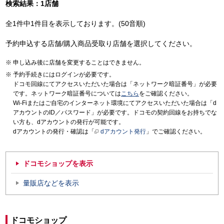
検索結果：1店舗
全1件中1件目を表示しております。(50音順)
予約申込する店舗/購入商品受取り店舗を選択してください。
申し込み後に店舗を変更することはできません。
予約手続きにはログインが必要です。
ドコモ回線にてアクセスいただいた場合は「ネットワーク暗証番号」が必要
です。ネットワーク暗証番号については
こちら
をご確認ください。
Wi-Fiまたはご自宅のインターネット環境にてアクセスいただいた場合は「d
アカウントのID／パスワード」が必要です。ドコモの契約回線をお持ちでな
い方も、dアカウントの発行が可能です。
dアカウントの発行・確認は「
dアカウント発行
」でご確認ください。
ドコモショップを表示
量販店などを表示
ドコモショップ