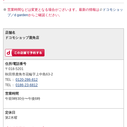
営業時間などは変更となる場合がございます。最新の情報は
ドコモショッ
プ／d garden
からご確認ください。
店舗名
ドコモショップ鹿角店
住所/電話番号
〒018-5201
秋田県鹿角市花輪字上中島63-2
TEL：
0120-286-812
TEL：
0186-23-6812
営業時間
午前9時30分〜午後6時
定休日
第2木曜