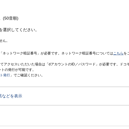
(50音順)
を選択してください。
せん。
「ネットワーク暗証番号」が必要です。ネットワーク暗証番号については
こちら
を
境にてアクセスいただいた場合は「dアカウントのID／パスワード」が必要です。ドコ
ントの発行が可能です。
ント発行
」でご確認ください。
店などを表示