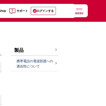
 Shop
サポート
ログインする
MENU
製品
携帯電話の電波防護への
適合性について