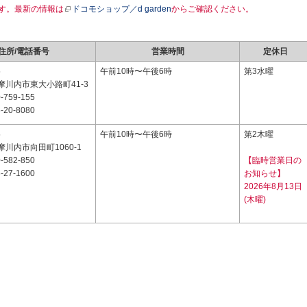
す。最新の情報は
ドコモショップ／d garden
からご確認ください。
住所/電話番号
営業時間
定休日
5
午前10時〜午後6時
第3水曜
摩川内市東大小路町41-3
-759-155
-20-8080
5
午前10時〜午後6時
第2木曜
川内市向田町1060-1
-582-850
【臨時営業日の
-27-1600
お知らせ】
2026年8月13日
(木曜)