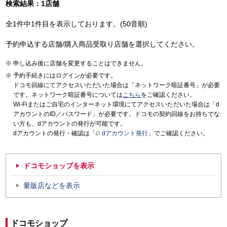
検索結果：1店舗
全1件中1件目を表示しております。(50音順)
予約申込する店舗/購入商品受取り店舗を選択してください。
申し込み後に店舗を変更することはできません。
予約手続きにはログインが必要です。
ドコモ回線にてアクセスいただいた場合は「ネットワーク暗証番号」が必要
です。ネットワーク暗証番号については
こちら
をご確認ください。
Wi-Fiまたはご自宅のインターネット環境にてアクセスいただいた場合は「d
アカウントのID／パスワード」が必要です。ドコモの契約回線をお持ちでな
い方も、dアカウントの発行が可能です。
dアカウントの発行・確認は「
dアカウント発行
」でご確認ください。
ドコモショップを表示
量販店などを表示
ドコモショップ