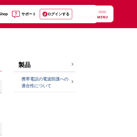
 Shop
サポート
ログインする
MENU
製品
携帯電話の電波防護への
適合性について