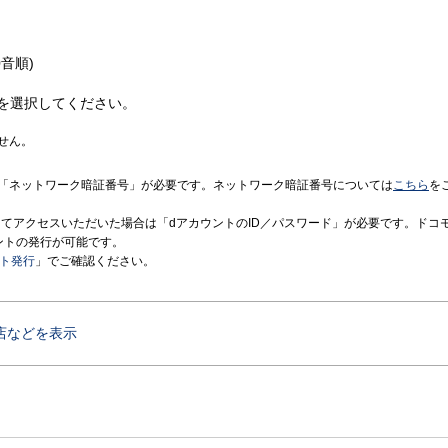
音順)
を選択してください。
せん。
「ネットワーク暗証番号」が必要です。ネットワーク暗証番号については
こちら
を
境にてアクセスいただいた場合は「dアカウントのID／パスワード」が必要です。ドコ
ントの発行が可能です。
ント発行
」でご確認ください。
店などを表示