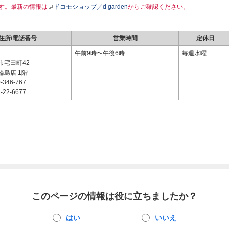
す。最新の情報は
ドコモショップ／d garden
からご確認ください。
住所/電話番号
営業時間
定休日
2
午前9時〜午後6時
毎週水曜
市宅田町42
輪島店 1階
-346-767
-22-6677
このページの情報は役に立ちましたか？
はい
いいえ