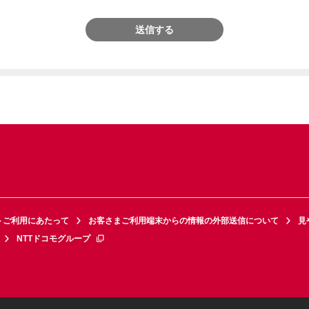
送信する
トご利用にあたって
お客さまご利用端末からの情報の外部送信について
見
NTTドコモグループ