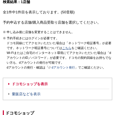
検索結果：1店舗
全1件中1件目を表示しております。(50音順)
予約申込する店舗/購入商品受取り店舗を選択してください。
申し込み後に店舗を変更することはできません。
予約手続きにはログインが必要です。
ドコモ回線にてアクセスいただいた場合は「ネットワーク暗証番号」が必要
です。ネットワーク暗証番号については
こちら
をご確認ください。
Wi-Fiまたはご自宅のインターネット環境にてアクセスいただいた場合は「d
アカウントのID／パスワード」が必要です。ドコモの契約回線をお持ちでな
い方も、dアカウントの発行が可能です。
dアカウントの発行・確認は「
dアカウント発行
」でご確認ください。
ドコモショップを表示
量販店などを表示
ドコモショップ