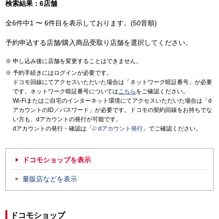
検索結果：6店舗
全6件中1 〜 6件目を表示しております。(50音順)
予約申込する店舗/購入商品受取り店舗を選択してください。
申し込み後に店舗を変更することはできません。
予約手続きにはログインが必要です。
ドコモ回線にてアクセスいただいた場合は「ネットワーク暗証番号」が必要
です。ネットワーク暗証番号については
こちら
をご確認ください。
Wi-Fiまたはご自宅のインターネット環境にてアクセスいただいた場合は「d
アカウントのID／パスワード」が必要です。ドコモの契約回線をお持ちでな
い方も、dアカウントの発行が可能です。
dアカウントの発行・確認は「
dアカウント発行
」でご確認ください。
ドコモショップを表示
量販店などを表示
ドコモショップ