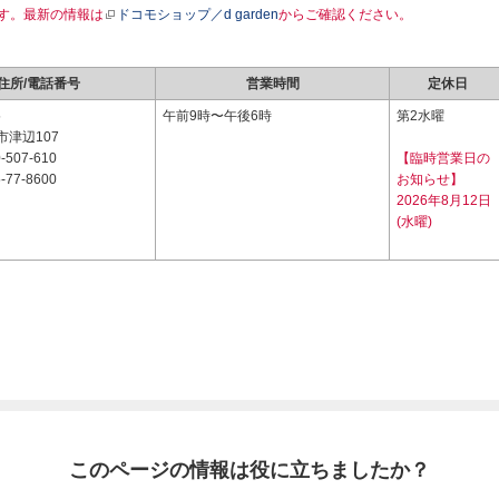
す。最新の情報は
ドコモショップ／d garden
からご確認ください。
住所/電話番号
営業時間
定休日
5
午前9時〜午後6時
第2水曜
津辺107
-507-610
【臨時営業日の
-77-8600
お知らせ】
2026年8月12日
(水曜)
このページの情報は役に立ちましたか？