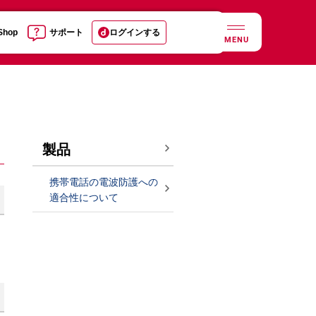
 Shop
サポート
ログインする
MENU
製品
携帯電話の電波防護への
適合性について