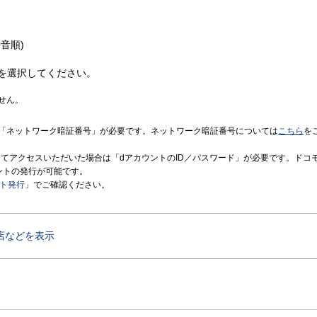
音順)
を選択してください。
せん。
「ネットワーク暗証番号」が必要です。ネットワーク暗証番号については
こちら
を
境にてアクセスいただいた場合は「dアカウントのID／パスワード」が必要です。ドコ
ントの発行が可能です。
ント発行
」でご確認ください。
店などを表示