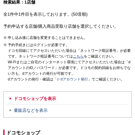
検索結果：1店舗
全1件中1件目を表示しております。(50音順)
予約申込する店舗/購入商品受取り店舗を選択してください。
申し込み後に店舗を変更することはできません。
予約手続きにはログインが必要です。
ドコモ回線にてアクセスいただいた場合は「ネットワーク暗証番号」が必要
です。ネットワーク暗証番号については
こちら
をご確認ください。
Wi-Fiまたはご自宅のインターネット環境にてアクセスいただいた場合は「d
アカウントのID／パスワード」が必要です。ドコモの契約回線をお持ちでな
い方も、dアカウントの発行が可能です。
dアカウントの発行・確認は「
dアカウント発行
」でご確認ください。
ドコモショップを表示
量販店などを表示
ドコモショップ