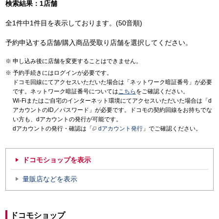
検索結果：1店舗
全1件中1件目を表示しております。(50音順)
予約申込する店舗/購入商品受取り店舗を選択してください。
申し込み後に店舗を変更することはできません。
予約手続きにはログインが必要です。
ドコモ回線にてアクセスいただいた場合は「ネットワーク暗証番号」が必要
です。ネットワーク暗証番号については
こちら
をご確認ください。
Wi-Fiまたはご自宅のインターネット環境にてアクセスいただいた場合は「d
アカウントのID／パスワード」が必要です。ドコモの契約回線をお持ちでな
い方も、dアカウントの発行が可能です。
dアカウントの発行・確認は「
dアカウント発行
」でご確認ください。
ドコモショップを表示
量販店などを表示
ドコモショップ